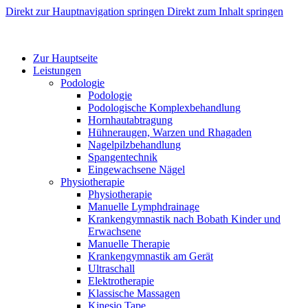
Direkt zur Hauptnavigation springen
Direkt zum Inhalt springen
Zur Hauptseite
Leistungen
Podologie
Podologie
Podologische Komplexbehandlung
Hornhautabtragung
Hühneraugen, Warzen und Rhagaden
Nagelpilzbehandlung
Spangentechnik
Eingewachsene Nägel
Physiotherapie
Physiotherapie
Manuelle Lymphdrainage
Krankengymnastik nach Bobath Kinder und
Erwachsene
Manuelle Therapie
Krankengymnastik am Gerät
Ultraschall
Elektrotherapie
Klassische Massagen
Kinesio Tape