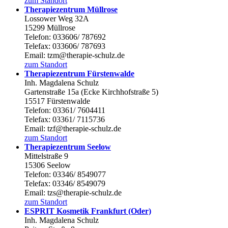
zum Standort
Therapiezentrum Müllrose
Lossower Weg 32A
15299 Müllrose
Telefon: 033606/ 787692
Telefax: 033606/ 787693
Email: tzm@therapie-schulz.de
zum Standort
Therapiezentrum Fürstenwalde
Inh. Magdalena Schulz
Gartenstraße 15a (Ecke Kirchhofstraße 5)
15517 Fürstenwalde
Telefon: 03361/ 7604411
Telefax: 03361/ 7115736
Email: tzf@therapie-schulz.de
zum Standort
Therapiezentrum Seelow
Mittelstraße 9
15306 Seelow
Telefon: 03346/ 8549077
Telefax: 03346/ 8549079
Email: tzs@therapie-schulz.de
zum Standort
ESPRIT Kosmetik Frankfurt (Oder)
Inh. Magdalena Schulz