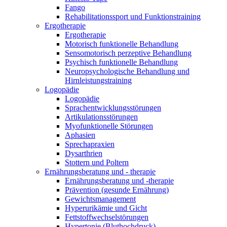
Fango
Rehabilitationssport und Funktionstraining
Ergotherapie
Ergotherapie
Motorisch funktionelle Behandlung
Sensomotorisch perzeptive Behandlung
Psychisch funktionelle Behandlung
Neuropsychologische Behandlung und
Hirnleistungstraining
Logopädie
Logopädie
Sprachentwicklungsstörungen
Artikulationsstörungen
Myofunktionelle Störungen
Aphasien
Sprechapraxien
Dysarthrien
Stottern und Poltern
Ernährungsberatung und - therapie
Ernährungsberatung und -therapie
Prävention (gesunde Ernährung)
Gewichtsmanagement
Hyperurikämie und Gicht
Fettstoffwechselstörungen
Hypertonie (Bluthochdruck)