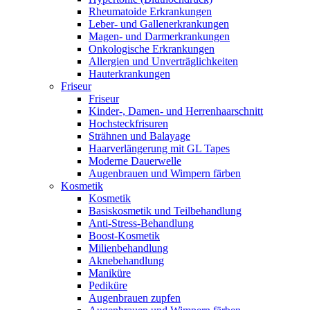
Rheumatoide Erkrankungen
Leber- und Gallenerkrankungen
Magen- und Darmerkrankungen
Onkologische Erkrankungen
Allergien und Unverträglichkeiten
Hauterkrankungen
Friseur
Friseur
Kinder-, Damen- und Herrenhaarschnitt
Hochsteckfrisuren
Strähnen und Balayage
Haarverlängerung mit GL Tapes
Moderne Dauerwelle
Augenbrauen und Wimpern färben
Kosmetik
Kosmetik
Basiskosmetik und Teilbehandlung
Anti-Stress-Behandlung
Boost-Kosmetik
Milienbehandlung
Aknebehandlung
Maniküre
Pediküre
Augenbrauen zupfen