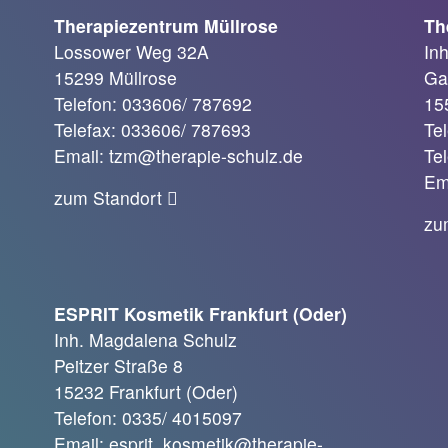
Therapiezentrum Müllrose
Th
Lossower Weg 32A
In
15299 Müllrose
Ga
Telefon: 033606/ 787692
15
Telefax: 033606/ 787693
Te
Email: tzm@therapie-schulz.de
Te
Em
zum Standort
zu
ESPRIT Kosmetik Frankfurt (Oder)
Inh. Magdalena Schulz
Peitzer Straße 8
15232 Frankfurt (Oder)
Telefon: 0335/ 4015097
Email: esprit_kosmetik@therapie-