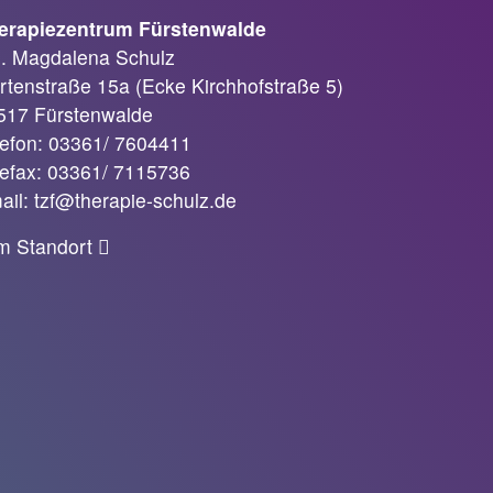
erapiezentrum Fürstenwalde
h. Magdalena Schulz
rtenstraße 15a (Ecke Kirchhofstraße 5)
517 Fürstenwalde
lefon: 03361/ 7604411
lefax: 03361/ 7115736
ail: tzf@therapie-schulz.de
m Standort