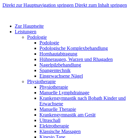
Direkt zur Hauptnavigation springen
Direkt zum Inhalt springen
Zur Hauptseite
Leistungen
Podologie
Podologie
Podologische Komplexbehandlung
Hornhautabtragung
Hühneraugen, Warzen und Rhagaden
Nagelpilzbehandlung
Spangentechnik
Eingewachsene Nägel
Physiotherapie
Physiotherapie
Manuelle Lymphdrainage
Krankengymnastik nach Bobath Kinder und
Erwachsene
Manuelle Therapie
Krankengymnastik am Gerät
Ultraschall
Elektrotherapie
Klassische Massagen
Kinesio Tape