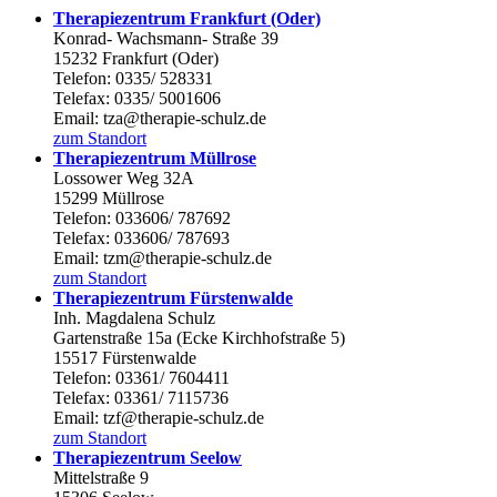
Therapiezentrum Frankfurt (Oder)
Konrad- Wachsmann- Straße 39
15232 Frankfurt (Oder)
Telefon: 0335/ 528331
Telefax: 0335/ 5001606
Email: tza@therapie-schulz.de
zum Standort
Therapiezentrum Müllrose
Lossower Weg 32A
15299 Müllrose
Telefon: 033606/ 787692
Telefax: 033606/ 787693
Email: tzm@therapie-schulz.de
zum Standort
Therapiezentrum Fürstenwalde
Inh. Magdalena Schulz
Gartenstraße 15a (Ecke Kirchhofstraße 5)
15517 Fürstenwalde
Telefon: 03361/ 7604411
Telefax: 03361/ 7115736
Email: tzf@therapie-schulz.de
zum Standort
Therapiezentrum Seelow
Mittelstraße 9