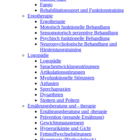
Fango
Rehabilitationssport und Funktionstraining
Ergotherapie
Ergotherapie
Motorisch funktionelle Behandlung
Sensomotorisch perzeptive Behandlung
Psychisch funktionelle Behandlung
Neuropsychologische Behandlung und
Hirnleistungstraining
Logopädie
Logopädie
Sprachentwicklungsstörungen
Artikulationsstörungen
Myofunktionelle Störungen
Aphasien
Sprechapraxien
Dysarthrien
Stottern und Poltern
Ernährungsberatung und - therapie
Ernährungsberatung und -therapie
Prävention (gesunde Ernährung)
Gewichtsmanagement
Hyperurikämie und Gicht
Fettstoffwechselstörungen
Hypertonie (Bluthochdruck)