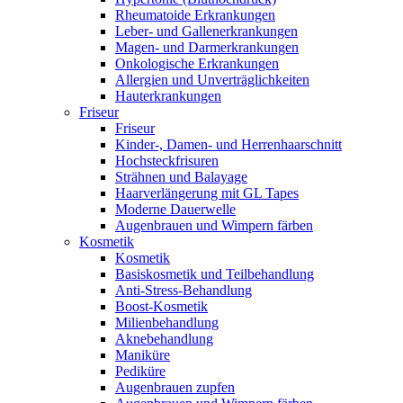
Rheumatoide Erkrankungen
Leber- und Gallenerkrankungen
Magen- und Darmerkrankungen
Onkologische Erkrankungen
Allergien und Unverträglichkeiten
Hauterkrankungen
Friseur
Friseur
Kinder-, Damen- und Herrenhaarschnitt
Hochsteckfrisuren
Strähnen und Balayage
Haarverlängerung mit GL Tapes
Moderne Dauerwelle
Augenbrauen und Wimpern färben
Kosmetik
Kosmetik
Basiskosmetik und Teilbehandlung
Anti-Stress-Behandlung
Boost-Kosmetik
Milienbehandlung
Aknebehandlung
Maniküre
Pediküre
Augenbrauen zupfen