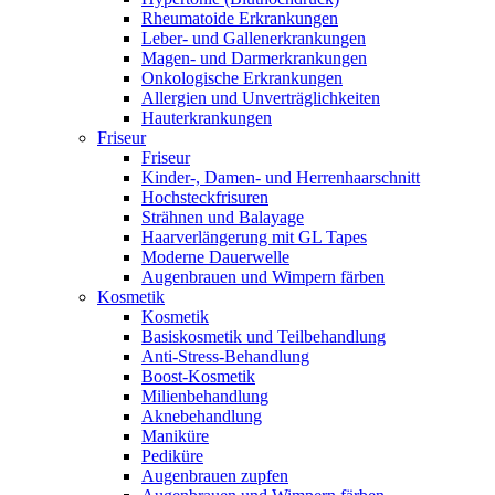
Rheumatoide Erkrankungen
Leber- und Gallenerkrankungen
Magen- und Darmerkrankungen
Onkologische Erkrankungen
Allergien und Unverträglichkeiten
Hauterkrankungen
Friseur
Friseur
Kinder-, Damen- und Herrenhaarschnitt
Hochsteckfrisuren
Strähnen und Balayage
Haarverlängerung mit GL Tapes
Moderne Dauerwelle
Augenbrauen und Wimpern färben
Kosmetik
Kosmetik
Basiskosmetik und Teilbehandlung
Anti-Stress-Behandlung
Boost-Kosmetik
Milienbehandlung
Aknebehandlung
Maniküre
Pediküre
Augenbrauen zupfen