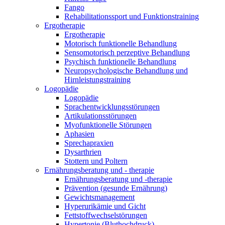
Fango
Rehabilitationssport und Funktionstraining
Ergotherapie
Ergotherapie
Motorisch funktionelle Behandlung
Sensomotorisch perzeptive Behandlung
Psychisch funktionelle Behandlung
Neuropsychologische Behandlung und
Hirnleistungstraining
Logopädie
Logopädie
Sprachentwicklungsstörungen
Artikulationsstörungen
Myofunktionelle Störungen
Aphasien
Sprechapraxien
Dysarthrien
Stottern und Poltern
Ernährungsberatung und - therapie
Ernährungsberatung und -therapie
Prävention (gesunde Ernährung)
Gewichtsmanagement
Hyperurikämie und Gicht
Fettstoffwechselstörungen
Hypertonie (Bluthochdruck)