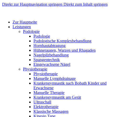
Direkt zur Hauptnavigation springen
Direkt zum Inhalt springen
Zur Hauptseite
Leistungen
Podologie
Podologie
Podologische Komplexbehandlung
Hornhautabtragung
Hühneraugen, Warzen und Rhagaden
Nagelpilzbehandlung
Spangentechnik
Eingewachsene Nägel
Physiotherapie
Physiotherapie
Manuelle Lymphdrainage
Krankengymnastik nach Bobath Kinder und
Erwachsene
Manuelle Therapie
Krankengymnastik am Gerät
Ultraschall
Elektrotherapie
Klassische Massagen
Kinesio Tape