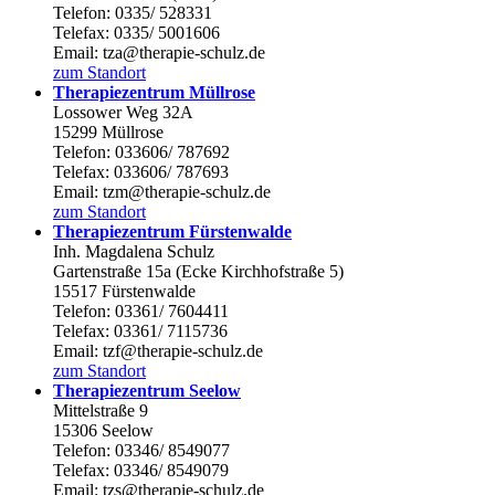
Telefon: 0335/ 528331
Telefax: 0335/ 5001606
Email: tza@therapie-schulz.de
zum Standort
Therapiezentrum Müllrose
Lossower Weg 32A
15299 Müllrose
Telefon: 033606/ 787692
Telefax: 033606/ 787693
Email: tzm@therapie-schulz.de
zum Standort
Therapiezentrum Fürstenwalde
Inh. Magdalena Schulz
Gartenstraße 15a (Ecke Kirchhofstraße 5)
15517 Fürstenwalde
Telefon: 03361/ 7604411
Telefax: 03361/ 7115736
Email: tzf@therapie-schulz.de
zum Standort
Therapiezentrum Seelow
Mittelstraße 9
15306 Seelow
Telefon: 03346/ 8549077
Telefax: 03346/ 8549079
Email: tzs@therapie-schulz.de