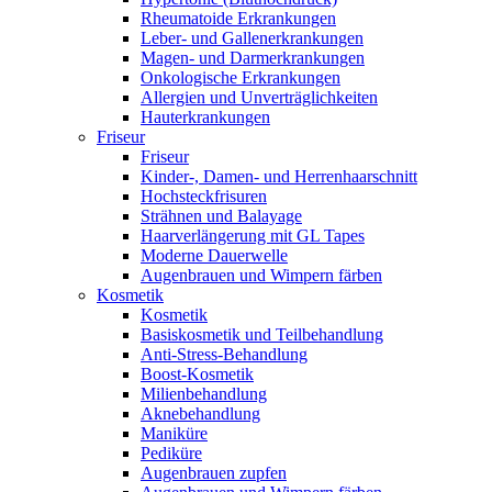
Rheumatoide Erkrankungen
Leber- und Gallenerkrankungen
Magen- und Darmerkrankungen
Onkologische Erkrankungen
Allergien und Unverträglichkeiten
Hauterkrankungen
Friseur
Friseur
Kinder-, Damen- und Herrenhaarschnitt
Hochsteckfrisuren
Strähnen und Balayage
Haarverlängerung mit GL Tapes
Moderne Dauerwelle
Augenbrauen und Wimpern färben
Kosmetik
Kosmetik
Basiskosmetik und Teilbehandlung
Anti-Stress-Behandlung
Boost-Kosmetik
Milienbehandlung
Aknebehandlung
Maniküre
Pediküre
Augenbrauen zupfen