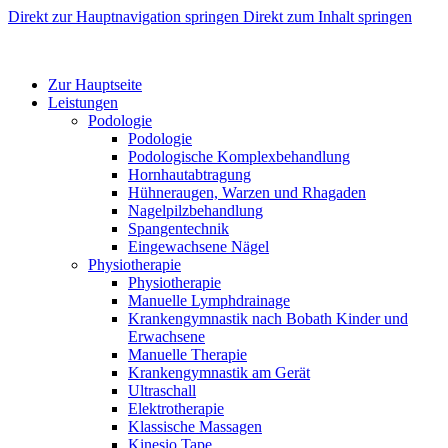
Direkt zur Hauptnavigation springen
Direkt zum Inhalt springen
Zur Hauptseite
Leistungen
Podologie
Podologie
Podologische Komplexbehandlung
Hornhautabtragung
Hühneraugen, Warzen und Rhagaden
Nagelpilzbehandlung
Spangentechnik
Eingewachsene Nägel
Physiotherapie
Physiotherapie
Manuelle Lymphdrainage
Krankengymnastik nach Bobath Kinder und
Erwachsene
Manuelle Therapie
Krankengymnastik am Gerät
Ultraschall
Elektrotherapie
Klassische Massagen
Kinesio Tape