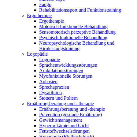
Fango
Rehabilitationssport und Funktionstraining
Ergotherapie
Ergotherapie
Motorisch funktionelle Behandlung
Sensomotorisch perzeptive Behandlung
Psychisch funktionelle Behandlung
Neuropsychologische Behandlung und
Hirnleistungstraining
Logopädie
Logopädie
Sprachentwicklungsstörungen
Artikulationsstörungen
Myofunktionelle Störungen
Aphasien
Sprechapraxien
Dysarthrien
Stottern und Poltern
Ernährungsberatung und - therapie
Ernährungsberatung und -therapie
Prävention (gesunde Ernährung)
Gewichtsmanagement
Hyperurikämie und Gicht
Fettstoffwechselstörungen
Hypertonie (Bluthochdruck)