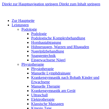
Direkt zur Hauptnavigation springen
Direkt zum Inhalt springen
Zur Hauptseite
Leistungen
Podologie
Podologie
Podologische Komplexbehandlung
Hornhautabtragung
Hühneraugen, Warzen und Rhagaden
Nagelpilzbehandlung
Spangentechnik
Eingewachsene Nägel
Physiotherapie
Physiotherapie
Manuelle Lymphdrainage
Krankengymnastik nach Bobath Kinder und
Erwachsene
Manuelle Therapie
Krankengymnastik am Gerät
Ultraschall
Elektrotherapie
Klassische Massagen
Kinesio Tape