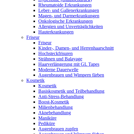
Rheumatoide Erkrankungen
Leber- und Gallenerkrankungen
Magen- und Darmerkrankungen
Onkologische Erkrankungen
Allergien und Unverträglichkeiten
Hauterkrankungen
Friseur
Friseur
Kinder-, Damen- und Herrenhaarschnitt
Hochsteckfrisuren
Strähnen und Balayage
Haarverlängerung mit GL Tapes
Moderne Dauerwelle
Augenbrauen und Wimpern färben
Kosmetik
Kosmetik
Basiskosmetik und Teilbehandlung
Anti-Stress-Behandlung
Boost-Kosmetik
Milienbehandlung
Aknebehandlung
Maniküre
Pediküre
Augenbrauen zupfen