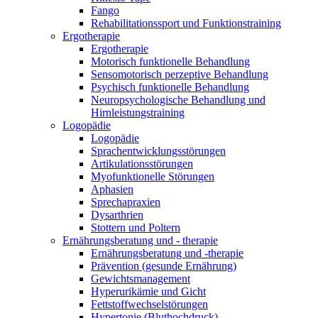
Fango
Rehabilitationssport und Funktionstraining
Ergotherapie
Ergotherapie
Motorisch funktionelle Behandlung
Sensomotorisch perzeptive Behandlung
Psychisch funktionelle Behandlung
Neuropsychologische Behandlung und
Hirnleistungstraining
Logopädie
Logopädie
Sprachentwicklungsstörungen
Artikulationsstörungen
Myofunktionelle Störungen
Aphasien
Sprechapraxien
Dysarthrien
Stottern und Poltern
Ernährungsberatung und - therapie
Ernährungsberatung und -therapie
Prävention (gesunde Ernährung)
Gewichtsmanagement
Hyperurikämie und Gicht
Fettstoffwechselstörungen
Hypertonie (Bluthochdruck)