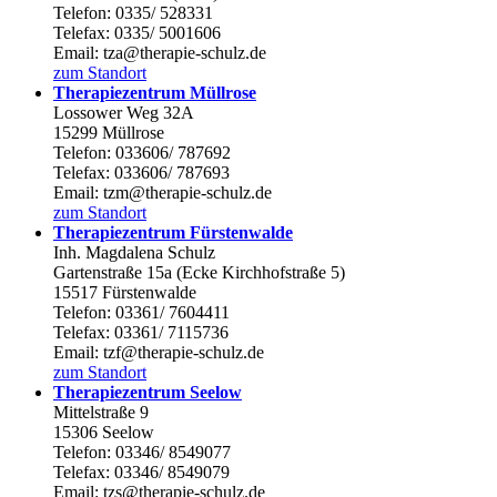
Telefon: 0335/ 528331
Telefax: 0335/ 5001606
Email: tza@therapie-schulz.de
zum Standort
Therapiezentrum Müllrose
Lossower Weg 32A
15299 Müllrose
Telefon: 033606/ 787692
Telefax: 033606/ 787693
Email: tzm@therapie-schulz.de
zum Standort
Therapiezentrum Fürstenwalde
Inh. Magdalena Schulz
Gartenstraße 15a (Ecke Kirchhofstraße 5)
15517 Fürstenwalde
Telefon: 03361/ 7604411
Telefax: 03361/ 7115736
Email: tzf@therapie-schulz.de
zum Standort
Therapiezentrum Seelow
Mittelstraße 9
15306 Seelow
Telefon: 03346/ 8549077
Telefax: 03346/ 8549079
Email: tzs@therapie-schulz.de