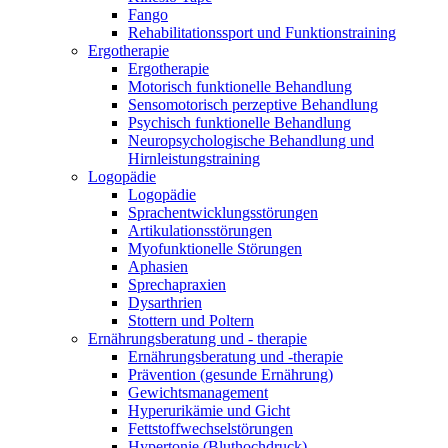
Fango
Rehabilitationssport und Funktionstraining
Ergotherapie
Ergotherapie
Motorisch funktionelle Behandlung
Sensomotorisch perzeptive Behandlung
Psychisch funktionelle Behandlung
Neuropsychologische Behandlung und
Hirnleistungstraining
Logopädie
Logopädie
Sprachentwicklungsstörungen
Artikulationsstörungen
Myofunktionelle Störungen
Aphasien
Sprechapraxien
Dysarthrien
Stottern und Poltern
Ernährungsberatung und - therapie
Ernährungsberatung und -therapie
Prävention (gesunde Ernährung)
Gewichtsmanagement
Hyperurikämie und Gicht
Fettstoffwechselstörungen
Hypertonie (Bluthochdruck)