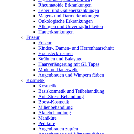
Rheumatoide Erkrankungen
Leber- und Gallenerkrankungen
Magen- und Darmerkrankungen
Onkologische Erkrankungen
Allergien und Unverträglichkeiten
Hauterkrankungen
Friseur
Friseur
Kinder-, Damen- und Herrenhaarschnitt
Hochsteckfrisuren
Strähnen und Balayage
Haarverlängerung mit GL Tapes
Moderne Dauerwelle
Augenbrauen und Wimpern färben
Kosmetik
Kosmetik
Basiskosmetik und Teilbehandlung
Anti-Stress-Behandlung
Boost-Kosmetik
Milienbehandlung
Aknebehandlung
Maniküre
Pediküre
Augenbrauen zupfen