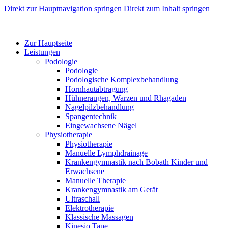
Direkt zur Hauptnavigation springen
Direkt zum Inhalt springen
Zur Hauptseite
Leistungen
Podologie
Podologie
Podologische Komplexbehandlung
Hornhautabtragung
Hühneraugen, Warzen und Rhagaden
Nagelpilzbehandlung
Spangentechnik
Eingewachsene Nägel
Physiotherapie
Physiotherapie
Manuelle Lymphdrainage
Krankengymnastik nach Bobath Kinder und
Erwachsene
Manuelle Therapie
Krankengymnastik am Gerät
Ultraschall
Elektrotherapie
Klassische Massagen
Kinesio Tape