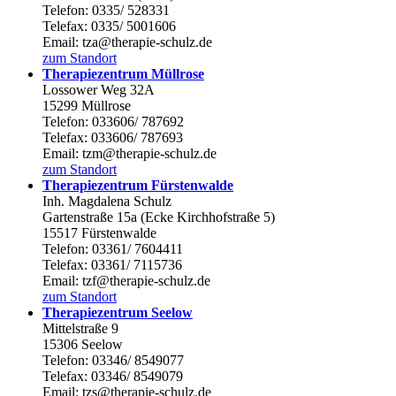
Telefon: 0335/ 528331
Telefax: 0335/ 5001606
Email: tza@therapie-schulz.de
zum Standort
Therapiezentrum Müllrose
Lossower Weg 32A
15299 Müllrose
Telefon: 033606/ 787692
Telefax: 033606/ 787693
Email: tzm@therapie-schulz.de
zum Standort
Therapiezentrum Fürstenwalde
Inh. Magdalena Schulz
Gartenstraße 15a (Ecke Kirchhofstraße 5)
15517 Fürstenwalde
Telefon: 03361/ 7604411
Telefax: 03361/ 7115736
Email: tzf@therapie-schulz.de
zum Standort
Therapiezentrum Seelow
Mittelstraße 9
15306 Seelow
Telefon: 03346/ 8549077
Telefax: 03346/ 8549079
Email: tzs@therapie-schulz.de