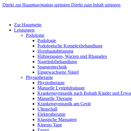
Direkt zur Hauptnavigation springen
Direkt zum Inhalt springen
Zur Hauptseite
Leistungen
Podologie
Podologie
Podologische Komplexbehandlung
Hornhautabtragung
Hühneraugen, Warzen und Rhagaden
Nagelpilzbehandlung
Spangentechnik
Eingewachsene Nägel
Physiotherapie
Physiotherapie
Manuelle Lymphdrainage
Krankengymnastik nach Bobath Kinder und Erwa
Manuelle Therapie
Krankengymnastik am Gerät
Ultraschall
Elektrotherapie
Klassische Massagen
Kinesio Tape
Fango