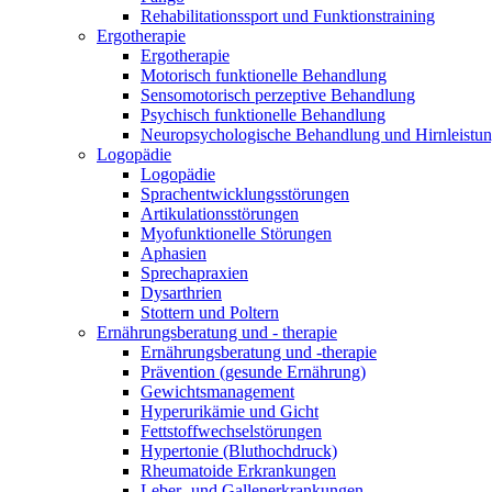
Rehabilitationssport und Funktionstraining
Ergotherapie
Ergotherapie
Motorisch funktionelle Behandlung
Sensomotorisch perzeptive Behandlung
Psychisch funktionelle Behandlung
Neuropsychologische Behandlung und Hirnleistun
Logopädie
Logopädie
Sprachentwicklungsstörungen
Artikulationsstörungen
Myofunktionelle Störungen
Aphasien
Sprechapraxien
Dysarthrien
Stottern und Poltern
Ernährungsberatung und - therapie
Ernährungsberatung und -therapie
Prävention (gesunde Ernährung)
Gewichtsmanagement
Hyperurikämie und Gicht
Fettstoffwechselstörungen
Hypertonie (Bluthochdruck)
Rheumatoide Erkrankungen
Leber- und Gallenerkrankungen