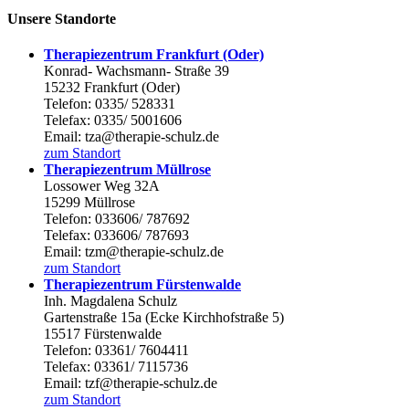
Unsere Standorte
Therapiezentrum Frankfurt (Oder)
Konrad- Wachsmann- Straße 39
15232 Frankfurt (Oder)
Telefon: 0335/ 528331
Telefax: 0335/ 5001606
Email: tza@therapie-schulz.de
zum Standort
Therapiezentrum Müllrose
Lossower Weg 32A
15299 Müllrose
Telefon: 033606/ 787692
Telefax: 033606/ 787693
Email: tzm@therapie-schulz.de
zum Standort
Therapiezentrum Fürstenwalde
Inh. Magdalena Schulz
Gartenstraße 15a (Ecke Kirchhofstraße 5)
15517 Fürstenwalde
Telefon: 03361/ 7604411
Telefax: 03361/ 7115736
Email: tzf@therapie-schulz.de
zum Standort