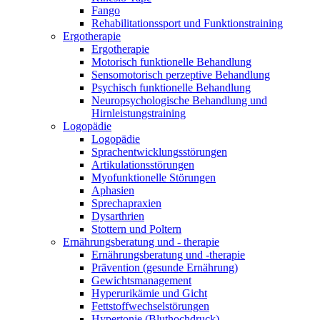
Fango
Rehabilitationssport und Funktionstraining
Ergotherapie
Ergotherapie
Motorisch funktionelle Behandlung
Sensomotorisch perzeptive Behandlung
Psychisch funktionelle Behandlung
Neuropsychologische Behandlung und
Hirnleistungstraining
Logopädie
Logopädie
Sprachentwicklungsstörungen
Artikulationsstörungen
Myofunktionelle Störungen
Aphasien
Sprechapraxien
Dysarthrien
Stottern und Poltern
Ernährungsberatung und - therapie
Ernährungsberatung und -therapie
Prävention (gesunde Ernährung)
Gewichtsmanagement
Hyperurikämie und Gicht
Fettstoffwechselstörungen
Hypertonie (Bluthochdruck)