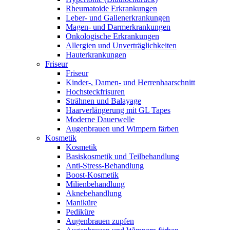
Rheumatoide Erkrankungen
Leber- und Gallenerkrankungen
Magen- und Darmerkrankungen
Onkologische Erkrankungen
Allergien und Unverträglichkeiten
Hauterkrankungen
Friseur
Friseur
Kinder-, Damen- und Herrenhaarschnitt
Hochsteckfrisuren
Strähnen und Balayage
Haarverlängerung mit GL Tapes
Moderne Dauerwelle
Augenbrauen und Wimpern färben
Kosmetik
Kosmetik
Basiskosmetik und Teilbehandlung
Anti-Stress-Behandlung
Boost-Kosmetik
Milienbehandlung
Aknebehandlung
Maniküre
Pediküre
Augenbrauen zupfen