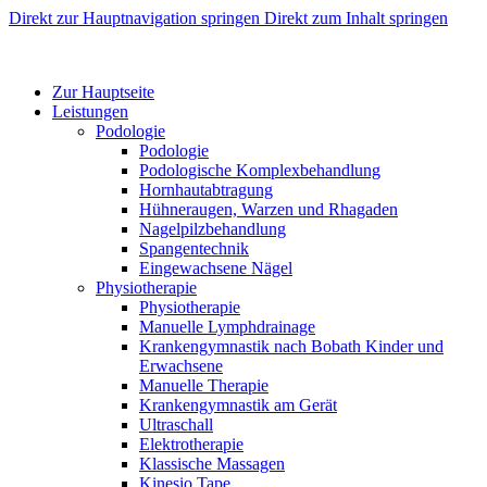
Direkt zur Hauptnavigation springen
Direkt zum Inhalt springen
Zur Hauptseite
Leistungen
Podologie
Podologie
Podologische Komplexbehandlung
Hornhautabtragung
Hühneraugen, Warzen und Rhagaden
Nagelpilzbehandlung
Spangentechnik
Eingewachsene Nägel
Physiotherapie
Physiotherapie
Manuelle Lymphdrainage
Krankengymnastik nach Bobath Kinder und
Erwachsene
Manuelle Therapie
Krankengymnastik am Gerät
Ultraschall
Elektrotherapie
Klassische Massagen
Kinesio Tape