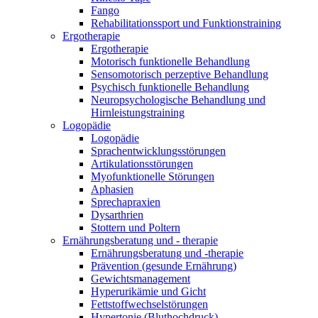
Fango
Rehabilitationssport und Funktionstraining
Ergotherapie
Ergotherapie
Motorisch funktionelle Behandlung
Sensomotorisch perzeptive Behandlung
Psychisch funktionelle Behandlung
Neuropsychologische Behandlung und
Hirnleistungstraining
Logopädie
Logopädie
Sprachentwicklungsstörungen
Artikulationsstörungen
Myofunktionelle Störungen
Aphasien
Sprechapraxien
Dysarthrien
Stottern und Poltern
Ernährungsberatung und - therapie
Ernährungsberatung und -therapie
Prävention (gesunde Ernährung)
Gewichtsmanagement
Hyperurikämie und Gicht
Fettstoffwechselstörungen
Hypertonie (Bluthochdruck)