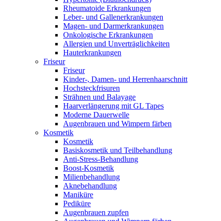
Rheumatoide Erkrankungen
Leber- und Gallenerkrankungen
Magen- und Darmerkrankungen
Onkologische Erkrankungen
Allergien und Unverträglichkeiten
Hauterkrankungen
Friseur
Friseur
Kinder-, Damen- und Herrenhaarschnitt
Hochsteckfrisuren
Strähnen und Balayage
Haarverlängerung mit GL Tapes
Moderne Dauerwelle
Augenbrauen und Wimpern färben
Kosmetik
Kosmetik
Basiskosmetik und Teilbehandlung
Anti-Stress-Behandlung
Boost-Kosmetik
Milienbehandlung
Aknebehandlung
Maniküre
Pediküre
Augenbrauen zupfen