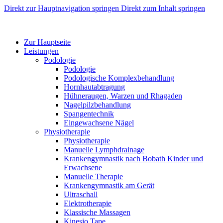
Direkt zur Hauptnavigation springen
Direkt zum Inhalt springen
Zur Hauptseite
Leistungen
Podologie
Podologie
Podologische Komplexbehandlung
Hornhautabtragung
Hühneraugen, Warzen und Rhagaden
Nagelpilzbehandlung
Spangentechnik
Eingewachsene Nägel
Physiotherapie
Physiotherapie
Manuelle Lymphdrainage
Krankengymnastik nach Bobath Kinder und
Erwachsene
Manuelle Therapie
Krankengymnastik am Gerät
Ultraschall
Elektrotherapie
Klassische Massagen
Kinesio Tape