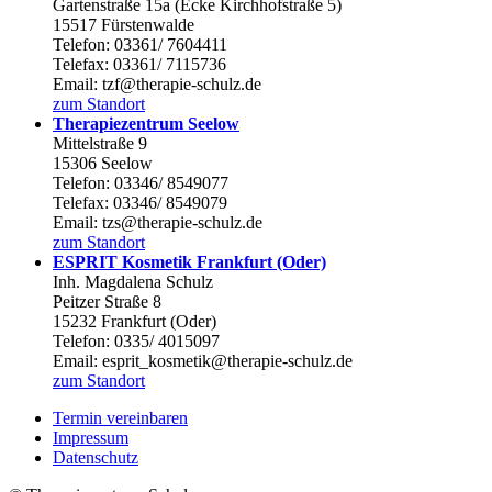
Gartenstraße 15a (Ecke Kirchhofstraße 5)
15517 Fürstenwalde
Telefon: 03361/ 7604411
Telefax: 03361/ 7115736
Email: tzf@therapie-schulz.de
zum Standort
Therapiezentrum Seelow
Mittelstraße 9
15306 Seelow
Telefon: 03346/ 8549077
Telefax: 03346/ 8549079
Email: tzs@therapie-schulz.de
zum Standort
ESPRIT Kosmetik Frankfurt (Oder)
Inh. Magdalena Schulz
Peitzer Straße 8
15232 Frankfurt (Oder)
Telefon: 0335/ 4015097
Email: esprit_kosmetik@therapie-schulz.de
zum Standort
Termin vereinbaren
Impressum
Datenschutz