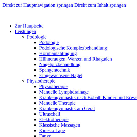
Direkt zur Hauptnavigation springen
Direkt zum Inhalt springen
Zur Hauptseite
Leistungen
Podologie
Podologie
Podologische Komplexbehandlung
Hornhautabtragung
Hühneraugen, Warzen und Rhagaden
Nagelpilzbehandlung
Spangentechnik
Eingewachsene Nägel
Physiotherapie
Physiotherapie
Manuelle Lymphdrainage
Krankengymnastik nach Bobath Kinder und Erwa
Manuelle Therapie
Krankengymnastik am Gerät
Ultraschall
Elektrotherapie
Klassische Massagen
Kinesio Tape
Fango