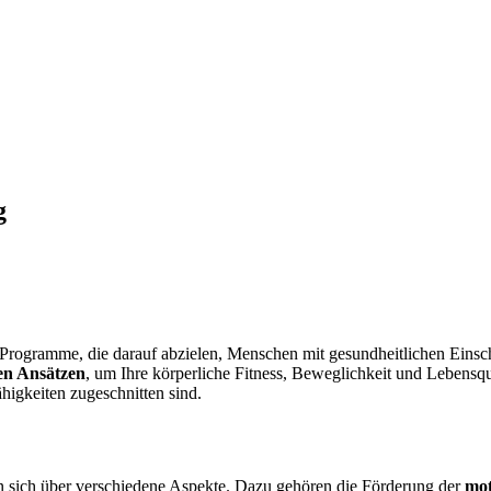
g
ete Programme, die darauf abzielen, Menschen mit gesundheitlichen Ein
en Ansätzen
, um Ihre körperliche Fitness, Beweglichkeit und Lebensqua
higkeiten zugeschnitten sind.
ken sich über verschiedene Aspekte. Dazu gehören die Förderung der
mot