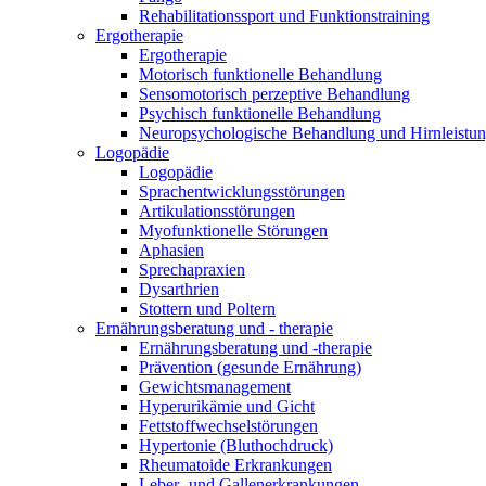
Rehabilitationssport und Funktionstraining
Ergotherapie
Ergotherapie
Motorisch funktionelle Behandlung
Sensomotorisch perzeptive Behandlung
Psychisch funktionelle Behandlung
Neuropsychologische Behandlung und Hirnleistun
Logopädie
Logopädie
Sprachentwicklungsstörungen
Artikulationsstörungen
Myofunktionelle Störungen
Aphasien
Sprechapraxien
Dysarthrien
Stottern und Poltern
Ernährungsberatung und - therapie
Ernährungsberatung und -therapie
Prävention (gesunde Ernährung)
Gewichtsmanagement
Hyperurikämie und Gicht
Fettstoffwechselstörungen
Hypertonie (Bluthochdruck)
Rheumatoide Erkrankungen
Leber- und Gallenerkrankungen